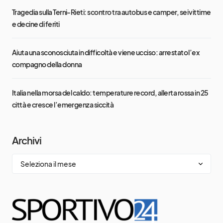
Tragedia sulla Terni-Rieti: scontro tra autobus e camper, sei vittime
e decine di feriti
Aiuta una sconosciuta in difficoltà e viene ucciso: arrestato l’ex
compagno della donna
Italia nella morsa del caldo: temperature record, allerta rossa in 25
città e cresce l’emergenza siccità
Archivi