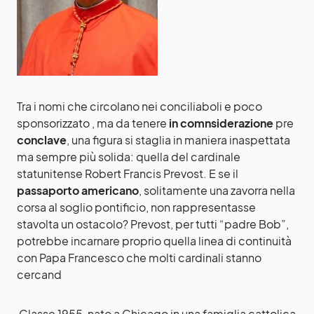
Tra i nomi che circolano nei conciliaboli e poco
sponsorizzato , ma da tenere
in comnsiderazione
pre
conclave
, una figura si staglia in maniera inaspettata
ma sempre più solida: quella del cardinale
statunitense Robert Francis Prevost. E se il
passaporto americano
, solitamente una zavorra nella
corsa al soglio pontificio, non rappresentasse
stavolta un ostacolo? Prevost, per tutti “padre Bob”,
potrebbe incarnare proprio quella linea di continuità
con Papa Francesco che molti cardinali stanno
cercand
Classe 1955, nato a Chicago in una famiglia cattolica