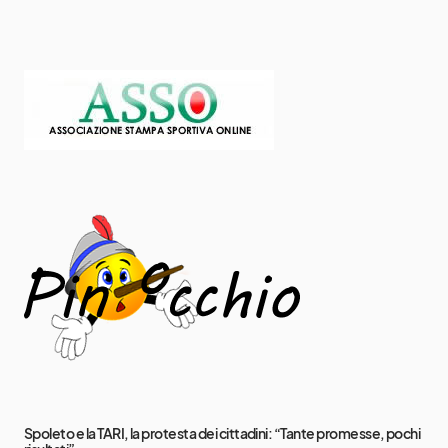
Spoleto e la TARI, la protesta dei cittadini: “Tante promesse, pochi