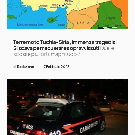
Terremoto Tuchia-Siria , immensa tragedia!
Si scava per recuerare sopravvissuti
Due le
scosse più forti, magnitudo 7
di
Redazione
7 Febbraio 2023