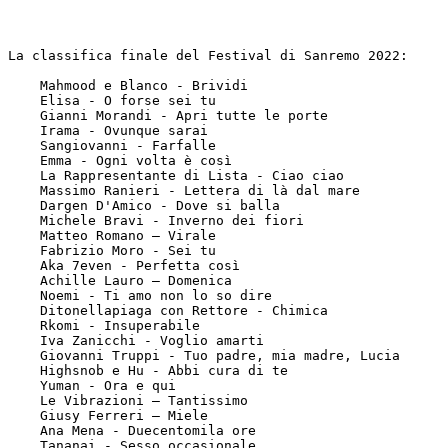
La classifica finale del Festival di Sanremo 2022:

    Mahmood e Blanco - Brividi

    Elisa - O forse sei tu

    Gianni Morandi - Apri tutte le porte

    Irama - Ovunque sarai

    Sangiovanni - Farfalle

    Emma - Ogni volta è così

    La Rappresentante di Lista - Ciao ciao

    Massimo Ranieri - Lettera di là dal mare

    Dargen D'Amico - Dove si balla

    Michele Bravi - Inverno dei fiori

    Matteo Romano – Virale

    Fabrizio Moro - Sei tu

    Aka 7even - Perfetta così

    Achille Lauro – Domenica 

    Noemi - Ti amo non lo so dire

    Ditonellapiaga con Rettore - Chimica

    Rkomi - Insuperabile

    Iva Zanicchi - Voglio amarti

    Giovanni Truppi - Tuo padre, mia madre, Lucia

    Highsnob e Hu - Abbi cura di te

    Yuman - Ora e qui

    Le Vibrazioni – Tantissimo

    Giusy Ferreri – Miele

    Ana Mena - Duecentomila ore

    Tananai - Sesso occasionale