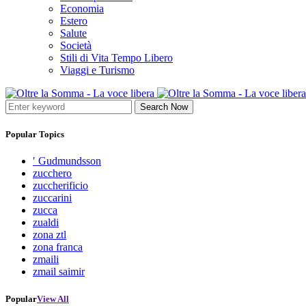
Economia
Estero
Salute
Società
Stili di Vita Tempo Libero
Viaggi e Turismo
Search Now
Popular Topics
′ Gudmundsson
zucchero
zuccherificio
zuccarini
zucca
zualdi
zona ztl
zona franca
zmaili
zmail saimir
Popular
View All