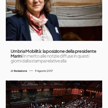
Umbria Mobilità: la posizione della presidente
Marini
In merito alle notizie diffuse in questi
giorni dalla stampa relative alla
di
Redazione
9 Agosto 2017