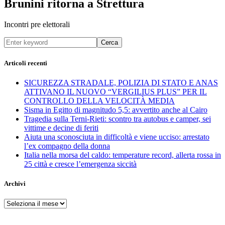
Brunini ritorna a Strettura
Incontri pre elettorali
Cerca
Articoli recenti
SICUREZZA STRADALE, POLIZIA DI STATO E ANAS
ATTIVANO IL NUOVO “VERGILIUS PLUS” PER IL
CONTROLLO DELLA VELOCITÀ MEDIA
Sisma in Egitto di magnitudo 5,5: avvertito anche al Cairo
Tragedia sulla Terni-Rieti: scontro tra autobus e camper, sei
vittime e decine di feriti
Aiuta una sconosciuta in difficoltà e viene ucciso: arrestato
l’ex compagno della donna
Italia nella morsa del caldo: temperature record, allerta rossa in
25 città e cresce l’emergenza siccità
Archivi
Archivi