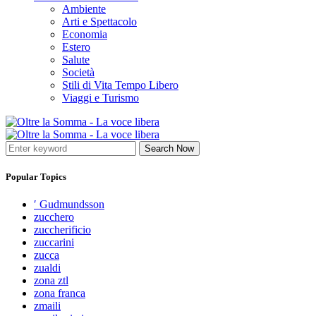
Ambiente
Arti e Spettacolo
Economia
Estero
Salute
Società
Stili di Vita Tempo Libero
Viaggi e Turismo
Search Now
Popular Topics
′ Gudmundsson
zucchero
zuccherificio
zuccarini
zucca
zualdi
zona ztl
zona franca
zmaili