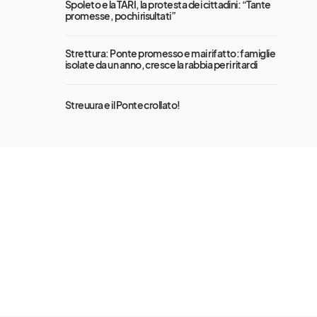
Spoleto e la TARI, la protesta dei cittadini: “Tante
promesse, pochi risultati”
Strettura: Ponte promesso e mai rifatto: famiglie
isolate da un anno, cresce la rabbia per i ritardi
Streuura e il Ponte crollato!