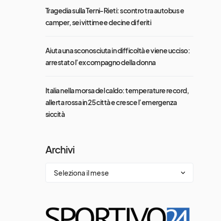
Tragedia sulla Terni-Rieti: scontro tra autobus e
camper, sei vittime e decine di feriti
Aiuta una sconosciuta in difficoltà e viene ucciso:
arrestato l’ex compagno della donna
Italia nella morsa del caldo: temperature record,
allerta rossa in 25 città e cresce l’emergenza
siccità
Archivi