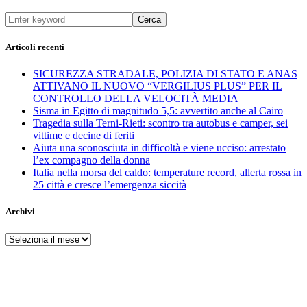
Cerca
Articoli recenti
SICUREZZA STRADALE, POLIZIA DI STATO E ANAS
ATTIVANO IL NUOVO “VERGILIUS PLUS” PER IL
CONTROLLO DELLA VELOCITÀ MEDIA
Sisma in Egitto di magnitudo 5,5: avvertito anche al Cairo
Tragedia sulla Terni-Rieti: scontro tra autobus e camper, sei
vittime e decine di feriti
Aiuta una sconosciuta in difficoltà e viene ucciso: arrestato
l’ex compagno della donna
Italia nella morsa del caldo: temperature record, allerta rossa in
25 città e cresce l’emergenza siccità
Archivi
Archivi