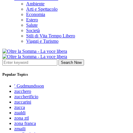
Ambiente
Arti e Spettacolo
Economia
Estero
Salute
Società
Stili di Vita Tempo Libero
Viaggi e Turismo
Search Now
Popular Topics
′ Gudmundsson
zucchero
zuccherificio
zuccarini
zucca
zualdi
zona ztl
zona franca
zmaili