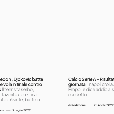
don , Djokovic batte
Calcio Serie A – Risulta
e vola in finale contro
giornata
Il napoli crolla
s
Il tennsita serbo,
Empoli e dice addio ai 
favorito con 7 finali
scudetto
te e 6 vinte , batte in
di
Redazione
25 Aprile 2022
one
9 Luglio 2022