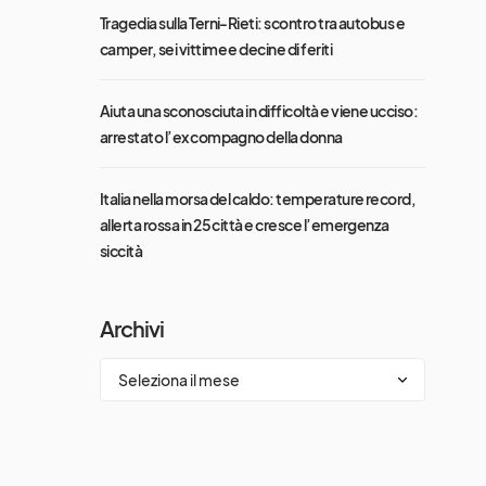
Tragedia sulla Terni-Rieti: scontro tra autobus e
camper, sei vittime e decine di feriti
Aiuta una sconosciuta in difficoltà e viene ucciso:
arrestato l’ex compagno della donna
Italia nella morsa del caldo: temperature record,
allerta rossa in 25 città e cresce l’emergenza
siccità
Archivi