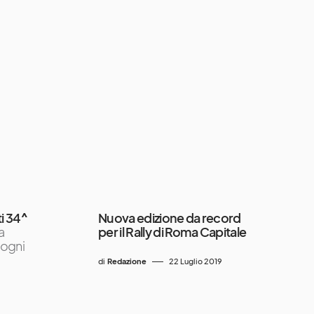
ti 34^
Nuova edizione da record
 a
per il Rally di Roma Capitale
sogni
di
Redazione
22 Luglio 2019