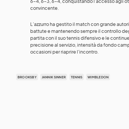
6-4, 6-3, 6-4, conquistando l’accesso agli otta
convincente.
L’azzurro ha gestito il match con grande autori
battute e mantenendo sempre il controllo deg
partita con il suo tennis difensivo e le continu
precisione al servizio, intensità da fondo ca
occasioni per riaprire l’incontro.
BROOKSBY
JANNIK SINNER
TENNIS
WIMBLEDON