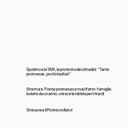
Spoleto e la TARI, la protesta dei cittadini: “Tante
promesse, pochi risultati”
Strettura: Ponte promesso e mai rifatto: famiglie
isolate da un anno, cresce la rabbia per i ritardi
Streuura e il Ponte crollato!