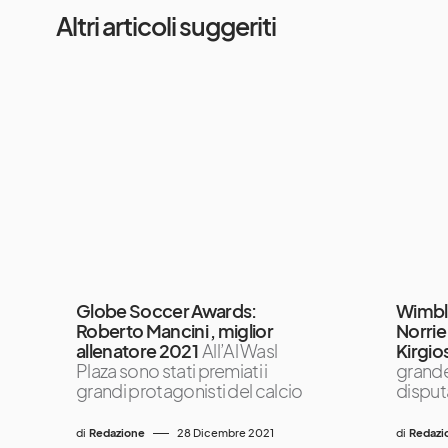
Altri articoli suggeriti
Globe Soccer Awards:
Wimble
Roberto Mancini , miglior
Norrie 
allenatore 2021
All’Al Wasl
Kirgio
Plaza sono stati premiati i
grande 
grandi protagonisti del calcio
disputa
di
Redazione
28 Dicembre 2021
di
Redazi