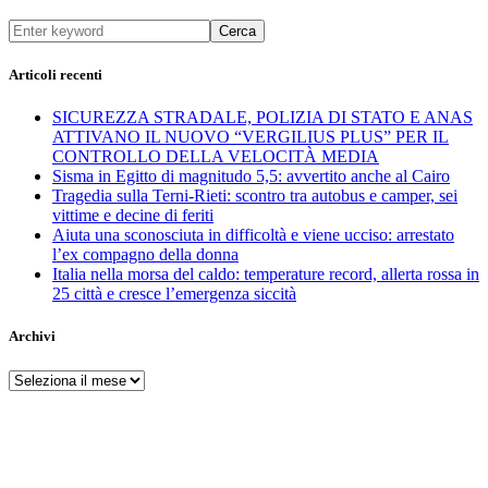
Cerca
Articoli recenti
SICUREZZA STRADALE, POLIZIA DI STATO E ANAS
ATTIVANO IL NUOVO “VERGILIUS PLUS” PER IL
CONTROLLO DELLA VELOCITÀ MEDIA
Sisma in Egitto di magnitudo 5,5: avvertito anche al Cairo
Tragedia sulla Terni-Rieti: scontro tra autobus e camper, sei
vittime e decine di feriti
Aiuta una sconosciuta in difficoltà e viene ucciso: arrestato
l’ex compagno della donna
Italia nella morsa del caldo: temperature record, allerta rossa in
25 città e cresce l’emergenza siccità
Archivi
Archivi