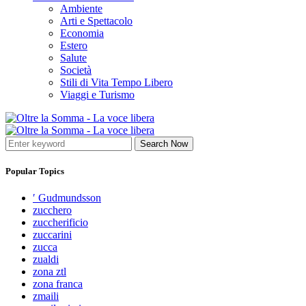
Ambiente
Arti e Spettacolo
Economia
Estero
Salute
Società
Stili di Vita Tempo Libero
Viaggi e Turismo
Search Now
Popular Topics
′ Gudmundsson
zucchero
zuccherificio
zuccarini
zucca
zualdi
zona ztl
zona franca
zmaili