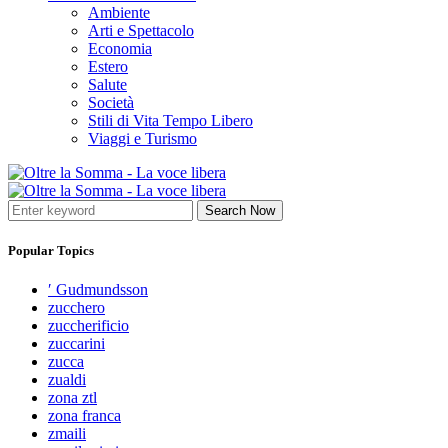
Ambiente
Arti e Spettacolo
Economia
Estero
Salute
Società
Stili di Vita Tempo Libero
Viaggi e Turismo
Search Now
Popular Topics
′ Gudmundsson
zucchero
zuccherificio
zuccarini
zucca
zualdi
zona ztl
zona franca
zmaili