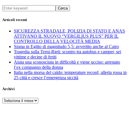
Cerca
Articoli recenti
SICUREZZA STRADALE, POLIZIA DI STATO E ANAS
ATTIVANO IL NUOVO “VERGILIUS PLUS” PER IL
CONTROLLO DELLA VELOCITÀ MEDIA
Sisma in Egitto di magnitudo 5,5: avvertito anche al Cairo
Tragedia sulla Terni-Rieti: scontro tra autobus e camper, sei
vittime e decine di feriti
Aiuta una sconosciuta in difficoltà e viene ucciso: arrestato
l’ex compagno della donna
Italia nella morsa del caldo: temperature record, allerta rossa in
25 città e cresce l’emergenza siccità
Archivi
Archivi