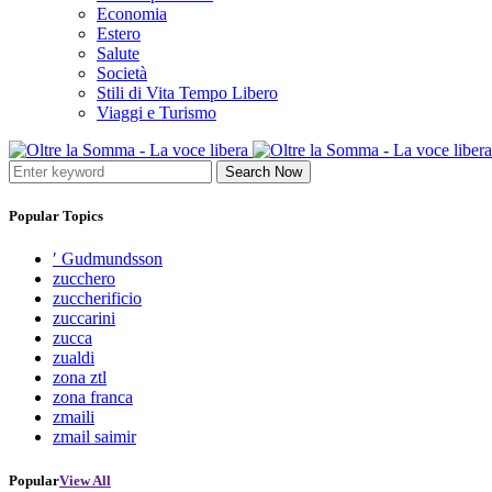
Economia
Estero
Salute
Società
Stili di Vita Tempo Libero
Viaggi e Turismo
Search Now
Popular Topics
′ Gudmundsson
zucchero
zuccherificio
zuccarini
zucca
zualdi
zona ztl
zona franca
zmaili
zmail saimir
Popular
View All