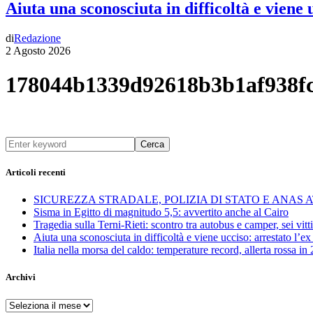
Aiuta una sconosciuta in difficoltà e viene
di
Redazione
2 Agosto 2026
178044b1339d92618b3b1af938f
Cerca
Articoli recenti
SICUREZZA STRADALE, POLIZIA DI STATO E ANAS
Sisma in Egitto di magnitudo 5,5: avvertito anche al Cairo
Tragedia sulla Terni-Rieti: scontro tra autobus e camper, sei vitti
Aiuta una sconosciuta in difficoltà e viene ucciso: arrestato l
Italia nella morsa del caldo: temperature record, allerta rossa in 
Archivi
Archivi