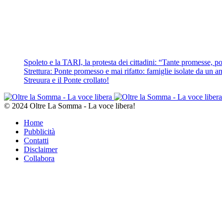
Spoleto e la TARI, la protesta dei cittadini: “Tante promesse, poc
Strettura: Ponte promesso e mai rifatto: famiglie isolate da un ann
Streuura e il Ponte crollato!
© 2024 Oltre La Somma - La voce libera!
Home
Pubblicità
Contatti
Disclaimer
Collabora