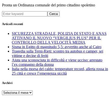
Pronta un Ordinanza comunale del primo cittadino spoletino
Cerca
Articoli recenti
SICUREZZA STRADALE, POLIZIA DI STATO E ANAS
ATTIVANO IL NUOVO “VERGILIUS PLUS” PER IL
CONTROLLO DELLA VELOCITÀ MEDIA
Sisma in Egitto di magnitudo 5,5: avvertito anche al Cairo
Tragedia sulla Terni-Rieti: scontro tra autobus e camper, sei
vittime e decine di feriti
Aiuta una sconosciuta in difficoltà e viene ucciso: arrestato
l’ex compagno della donna
Italia nella morsa del caldo: temperature record, allerta rossa in
25 città e cresce l’emergenza siccità
Archivi
Archivi