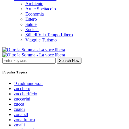
Ambiente
Arti e Spettacolo
Economia
Estero
Salute
Società
Stili di Vita Tempo Libero
Viaggi e Turismo
Search Now
Popular Topics
′ Gudmundsson
zucchero
zuccherificio
zuccarini
zucca
zualdi
zona ztl
zona franca
zmaili