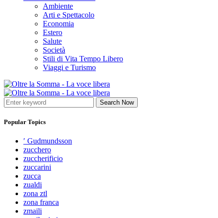
Ambiente
Arti e Spettacolo
Economia
Estero
Salute
Società
Stili di Vita Tempo Libero
Viaggi e Turismo
Search Now
Popular Topics
′ Gudmundsson
zucchero
zuccherificio
zuccarini
zucca
zualdi
zona ztl
zona franca
zmaili