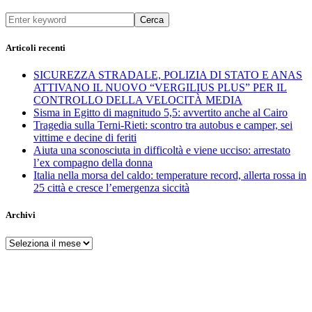
Cerca
Articoli recenti
SICUREZZA STRADALE, POLIZIA DI STATO E ANAS
ATTIVANO IL NUOVO “VERGILIUS PLUS” PER IL
CONTROLLO DELLA VELOCITÀ MEDIA
Sisma in Egitto di magnitudo 5,5: avvertito anche al Cairo
Tragedia sulla Terni-Rieti: scontro tra autobus e camper, sei
vittime e decine di feriti
Aiuta una sconosciuta in difficoltà e viene ucciso: arrestato
l’ex compagno della donna
Italia nella morsa del caldo: temperature record, allerta rossa in
25 città e cresce l’emergenza siccità
Archivi
Archivi