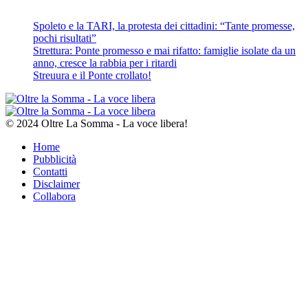
Spoleto e la TARI, la protesta dei cittadini: “Tante promesse,
pochi risultati”
Strettura: Ponte promesso e mai rifatto: famiglie isolate da un
anno, cresce la rabbia per i ritardi
Streuura e il Ponte crollato!
© 2024 Oltre La Somma - La voce libera!
Home
Pubblicità
Contatti
Disclaimer
Collabora