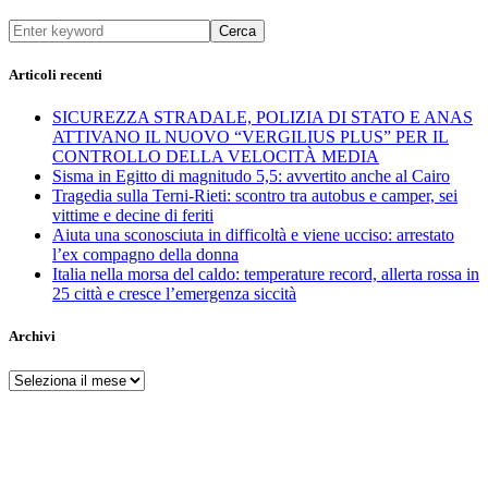
Cerca
Articoli recenti
SICUREZZA STRADALE, POLIZIA DI STATO E ANAS
ATTIVANO IL NUOVO “VERGILIUS PLUS” PER IL
CONTROLLO DELLA VELOCITÀ MEDIA
Sisma in Egitto di magnitudo 5,5: avvertito anche al Cairo
Tragedia sulla Terni-Rieti: scontro tra autobus e camper, sei
vittime e decine di feriti
Aiuta una sconosciuta in difficoltà e viene ucciso: arrestato
l’ex compagno della donna
Italia nella morsa del caldo: temperature record, allerta rossa in
25 città e cresce l’emergenza siccità
Archivi
Archivi