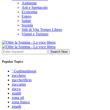
Ambiente
Arti e Spettacolo
Economia
Estero
Salute
Società
Stili di Vita Tempo Libero
Viaggi e Turismo
Search Now
Popular Topics
′ Gudmundsson
zucchero
zuccherificio
zuccarini
zucca
zualdi
zona ztl
zona franca
zmaili