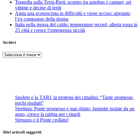
Tragedia sulla Terni-Rieti: scontro tra autobus e camper, sei
vittime e decine di feriti
Aiuta una sconosciuta in difficoltà e viene ucciso: arrestato
l’ex compagno della donna
Italia nella morsa del caldo: temperature record, allerta rossa in
25 città e cresce l’emergenza siccità
Archivi
Archivi
Spoleto e la TARI, la protesta dei cittadini: “Tante promesse,
pochi risultati”
Strettura: Ponte promesso e mai rifatto: famiglie isolate da un
anno, cresce la rabbia per i ritardi
Streuura e il Ponte crollato!
Altri articoli suggeriti