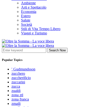
Ambiente
Arti e Spettacolo
Economia
Estero
Salute
Società
Stili di Vita Tempo Libero
Viaggi e Turismo
Search Now
Popular Topics
′ Gudmundsson
zucchero
zuccherificio
zuccarini
zucca
zualdi
zona ztl
zona franca
zmaili