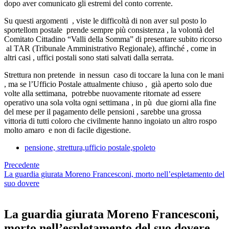
dopo aver comunicato gli estremi del conto corrente.
Su questi argomenti , viste le difficoltà di non aver sul posto lo
sportellom postale prende sempre più consistenza , la volontà del
Comitato Cittadino “Valli della Somma” di presentare subito ricorso
al TAR (Tribunale Amministrativo Regionale), affinché , come in
altri casi , uffici postali sono stati salvati dalla serrata.
Strettura non pretende in nessun caso di toccare la luna con le mani
, ma se l’Ufficio Postale attualmente chiuso , già aperto solo due
volte alla settimana, potrebbe nuovamente ritornate ad essere
operativo una sola volta ogni settimana , in pù due giorni alla fine
del mese per il pagamento delle pensioni , sarebbe una grossa
vittoria di tutti coloro che civilmente hanno ingoiato un altro rospo
molto amaro e non di facile digestione.
pensione, strettura,ufficio postale,spoleto
Precedente
La guardia giurata Moreno Francesconi, morto nell’espletamento del
suo dovere
La guardia giurata Moreno Francesconi,
morto nell’espletamento del suo dovere