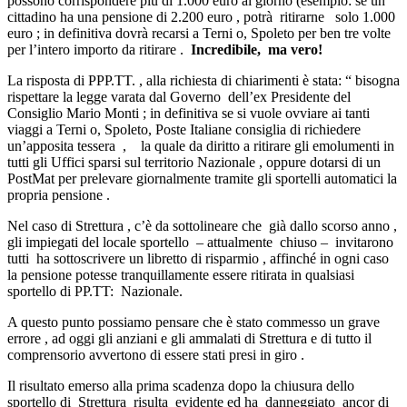
possono corrispondere più di 1.000 euro al giorno (esempio: se un
cittadino ha una pensione di 2.200 euro , potrà ritirarne solo 1.000
euro ; in definitiva dovrà recarsi a Terni o, Spoleto per ben tre volte
per l’intero importo da ritirare .
Incredibile, ma vero!
La risposta di PPP.TT. , alla richiesta di chiarimenti è stata: “ bisogna
rispettare la legge varata dal Governo dell’ex Presidente del
Consiglio Mario Monti ; in definitiva se si vuole ovviare ai tanti
viaggi a Terni o, Spoleto, Poste Italiane consiglia di richiedere
un’apposita tessera , la quale da diritto a ritirare gli emolumenti in
tutti gli Uffici sparsi sul territorio Nazionale , oppure dotarsi di un
PostMat per prelevare giornalmente tramite gli sportelli automatici la
propria pensione .
Nel caso di Strettura , c’è da sottolineare che già dallo scorso anno ,
gli impiegati del locale sportello – attualmente chiuso – invitarono
tutti ha sottoscrivere un libretto di risparmio , affinché in ogni caso
la pensione potesse tranquillamente essere ritirata in qualsiasi
sportello di PP.TT: Nazionale.
A questo punto possiamo pensare che è stato commesso un grave
errore , ad oggi gli anziani e gli ammalati di Strettura e di tutto il
comprensorio avvertono di essere stati presi in giro .
Il risultato emerso alla prima scadenza dopo la chiusura dello
sportello di Strettura risulta evidente ed ha danneggiato ancor di