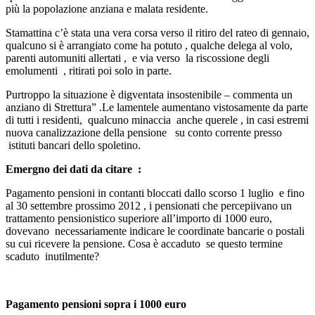
più la popolazione anziana e malata residente.
Stamattina c’è stata una vera corsa verso il ritiro del rateo di gennaio,
qualcuno si è arrangiato come ha potuto , qualche delega al volo,
parenti automuniti allertati , e via verso la riscossione degli
emolumenti , ritirati poi solo in parte.
Purtroppo la situazione è digventata insostenibile – commenta un
anziano di Strettura” .Le lamentele aumentano vistosamente da parte
di tutti i residenti, qualcuno minaccia anche querele , in casi estremi
nuova canalizzazione della pensione su conto corrente presso
istituti bancari dello spoletino.
Emergno dei dati da citare :
Pagamento pensioni in contanti bloccati dallo scorso 1 luglio e fino
al 30 settembre prossimo 2012 , i pensionati che percepiivano un
trattamento pensionistico superiore all’importo di 1000 euro,
dovevano necessariamente indicare le coordinate bancarie o postali
su cui ricevere la pensione. Cosa è accaduto se questo termine
scaduto inutilmente?
Pagamento pensioni sopra i 1000 euro