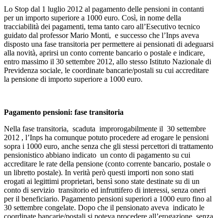
Lo Stop dal 1 luglio 2012 al pagamento delle pensioni in contanti
per un importo superiore a 1000 euro. Così, in nome della
tracciabilità dei pagamenti, tema tanto caro all’Esecutivo tecnico
guidato dal professor Mario Monti, e successo che l’Inps aveva
disposto una fase transitoria per permettere ai pensionati di adeguarsi
alla novità, aprirsi un conto corrente bancario o postale e indicare,
entro massimo il 30 settembre 2012, allo stesso Istituto Nazionale di
Previdenza sociale, le coordinate bancarie/postali su cui accreditare
la pensione di importo superiore a 1000 euro.
Pagamento pensioni: fase transitoria
Nella fase transitoria, scaduta improrogabilmente il 30 settembre
2012 , l’Inps ha comunque potuto procedere ad erogare le pensioni
sopra i 1000 euro, anche senza che gli stessi percettori di trattamento
pensionistico abbiano indicato un conto di pagamento su cui
accreditare le rate della pensione (conto corrente bancario, postale o
un libretto postale). In verità però questi importi non sono stati
erogati ai legittimi proprietari, bensì sono state destinate su di un
conto di servizio transitorio ed infruttifero di interessi, senza oneri
per il beneficiario. Pagamento pensioni superiori a 1000 euro fino al
30 settembre congelate. Dopo che il pensionato aveva indicato le
coordinate bancarie/postali si poteva procedere all’erogazione, senza