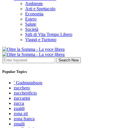
Ambiente
Arti e Spettacolo
Economia
Estero
Salute
Società
Stili di Vita Tempo Libero
Viaggi e Turismo
Search Now
Popular Topics
′ Gudmundsson
zucchero
zuccherificio
zuccarini
zucca
zualdi
zona ztl
zona franca
zmaili