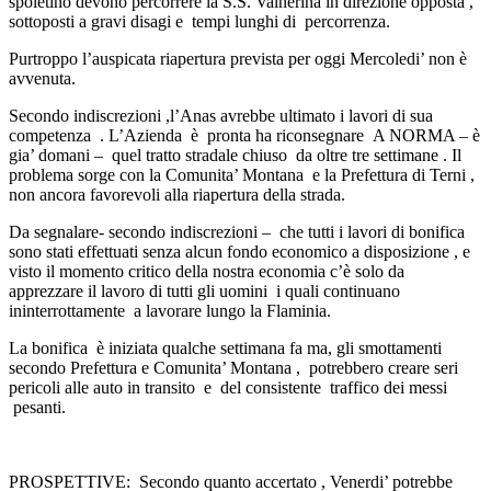
spoletino devono percorrere la S.S. Valnerina in direzione opposta ,
sottoposti a gravi disagi e tempi lunghi di percorrenza.
Purtroppo l’auspicata riapertura prevista per oggi Mercoledi’ non è
avvenuta.
Secondo indiscrezioni ,l’Anas avrebbe ultimato i lavori di sua
competenza . L’Azienda è pronta ha riconsegnare A NORMA – è
gia’ domani – quel tratto stradale chiuso da oltre tre settimane . Il
problema sorge con la Comunita’ Montana e la Prefettura di Terni ,
non ancora favorevoli alla riapertura della strada.
Da segnalare- secondo indiscrezioni – che tutti i lavori di bonifica
sono stati effettuati senza alcun fondo economico a disposizione , e
visto il momento critico della nostra economia c’è solo da
apprezzare il lavoro di tutti gli uomini i quali continuano
ininterrottamente a lavorare lungo la Flaminia.
La bonifica è iniziata qualche settimana fa ma, gli smottamenti
secondo Prefettura e Comunita’ Montana , potrebbero creare seri
pericoli alle auto in transito e del consistente traffico dei messi
pesanti.
PROSPETTIVE: Secondo quanto accertato , Venerdi’ potrebbe