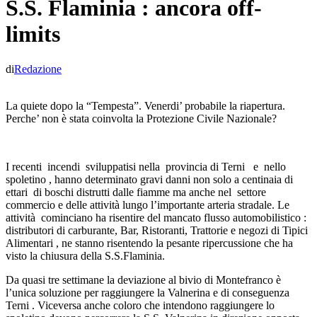
S.S. Flaminia : ancora off-
limits
di
Redazione
La quiete dopo la “Tempesta”. Venerdi’ probabile la riapertura.
Perche’ non è stata coinvolta la Protezione Civile Nazionale?
I recenti incendi sviluppatisi nella provincia di Terni e nello
spoletino , hanno determinato gravi danni non solo a centinaia di
ettari di boschi distrutti dalle fiamme ma anche nel settore
commercio e delle attività lungo l’importante arteria stradale. Le
attività cominciano ha risentire del mancato flusso automobilistico :
distributori di carburante, Bar, Ristoranti, Trattorie e negozi di Tipici
Alimentari , ne stanno risentendo la pesante ripercussione che ha
visto la chiusura della S.S.Flaminia.
Da quasi tre settimane la deviazione al bivio di Montefranco è
l’unica soluzione per raggiungere la Valnerina e di conseguenza
Terni . Viceversa anche coloro che intendono raggiungere lo