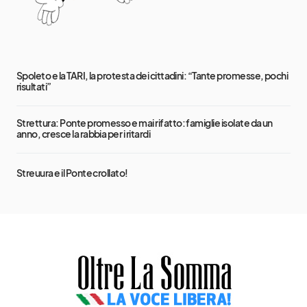
Spoleto e la TARI, la protesta dei cittadini: “Tante promesse, pochi
risultati”
Strettura: Ponte promesso e mai rifatto: famiglie isolate da un
anno, cresce la rabbia per i ritardi
Streuura e il Ponte crollato!