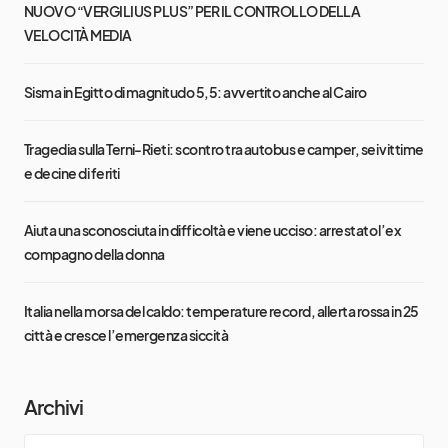
NUOVO “VERGILIUS PLUS” PER IL CONTROLLO DELLA
VELOCITÀ MEDIA
Sisma in Egitto di magnitudo 5,5: avvertito anche al Cairo
Tragedia sulla Terni-Rieti: scontro tra autobus e camper, sei vittime
e decine di feriti
Aiuta una sconosciuta in difficoltà e viene ucciso: arrestato l’ex
compagno della donna
Italia nella morsa del caldo: temperature record, allerta rossa in 25
città e cresce l’emergenza siccità
Archivi