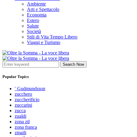
Ambiente
Arti e Spettacolo
Economia
Estero
Salute
Società
Stili di Vita Tempo Libero
Viaggi e Turismo
Search Now
Popular Topics
′ Gudmundsson
zucchero
zuccherificio
zuccarini
zucca
zualdi
zona ztl
zona franca
zmaili